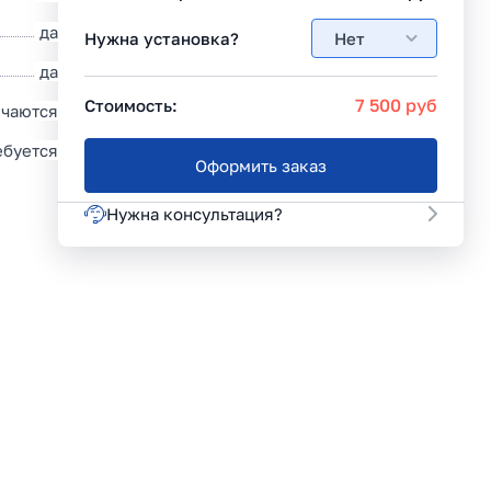
да
Нужна установка?
Нет
да
7 500
руб
Стоимость:
ючаются
ебуется
Оформить заказ
Нужна консультация?