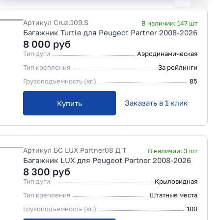
Артикул
Cruz.109.S
В наличии:
147
шт
Багажник Turtle для Peugeot Partner 2008-2026
8 000
руб
Тип дуги
Аэродинамическая
Тип крепления
За рейлинги
Грузоподъемность (кг.)
85
Заказать в 1 клик
Купить
Артикул
БС LUX Partner08 Д Т
В наличии:
3
шт
Багажник LUX для Peugeot Partner 2008-2026
8 300
руб
Тип дуги
Крыловидная
Тип крепления
Штатные места
Грузоподъемность (кг.)
100