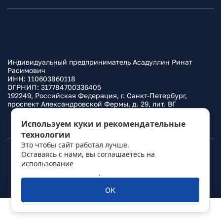
Индивидуальный предприниматель Асадуллин Ринат
Расимович
ИНН: 110603860118
ОГРНИП: 317784700336405
192249, Российская Федерация, г. Санкт-Петербург,
проспект Александровской Фермы, д. 29, лит. ВГ
Политика конфиденциальности
Используем куки и рекомендательные
технологии
Это чтобы сайт работал лучше.
Оставаясь с нами, вы соглашаетесь на
© 2010–
2026
Фаркоп.ру
использование
политикой обработки
персональных данных
.
ОК