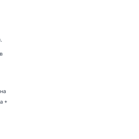
.
ов
 на
а +