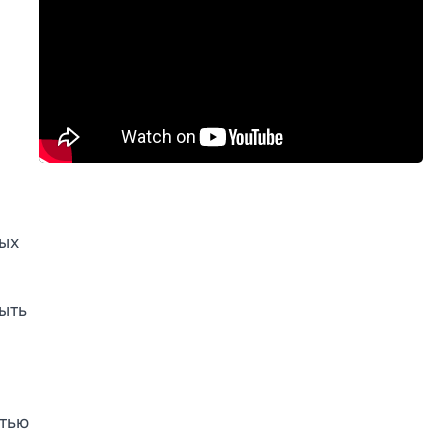
ных
ыть
стью