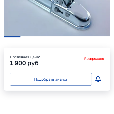
Последная цена:
Распродано
1 900
руб
Подобрать аналог